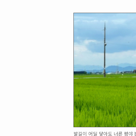
발길이 어딜 닿아도 너른 평야 