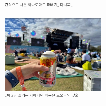
간식으로 사온 하나로마트 꽈배기,, 마시쪄,,
2박 3일 즐기는 자에게만 허용된 토요일의 낮술.