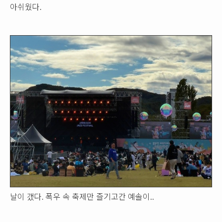
아쉬웠다.
날이 갰다. 폭우 속 축제만 즐기고간 예솔이..