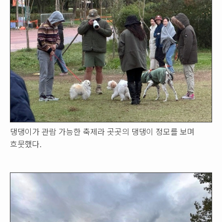
댕댕이가 관람 가능한 축제라 곳곳의 댕댕이 정모를 보며
흐뭇했다.