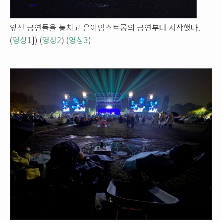
앞선 공연들을 놓치고 은이암스트롱의 공연부터 시작했다.
(
영상1
]) (
영상2
) (
영상3
)