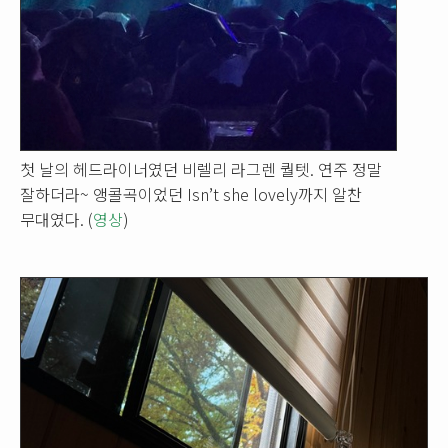
첫 날의 헤드라이너였던 비렐리 라그렌 퀄텟. 연주 정말
잘하더라~ 앵콜곡이었던 Isn’t she lovely까지 알찬
무대였다. (
영상
)