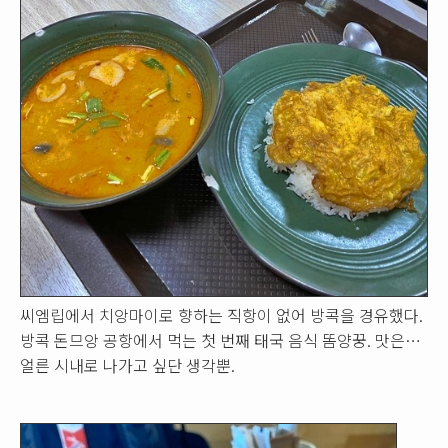
씨엠립에서 치앙마이로 향하는 직항이 없어 방콕을 경유했다.
방콕 돈므앙 공항에서 먹는 첫 번째 태국 음식 똠양꿍. 맛은…
얼른 시내로 나가고 싶단 생각뿐.