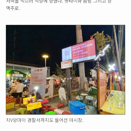
저녁을 먹으러 식당에 향했다. 팟타이와 솜땀 그리고 창
맥주로.
치V앙마이 경찰서까지도 들어선 야시장.