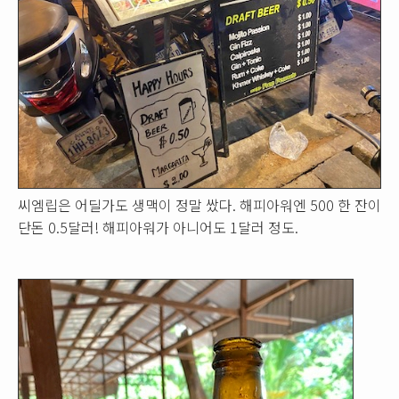
씨엠립은 어딜가도 생맥이 정말 쌌다. 해피아워엔 500 한 잔이
단돈 0.5달러! 해피아워가 아니어도 1달러 정도.