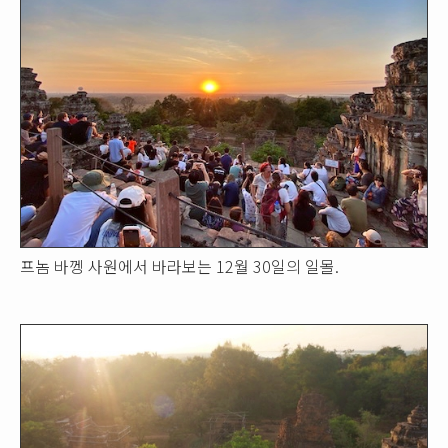
프놈 바껭 사원에서 바라보는 12월 30일의 일몰.