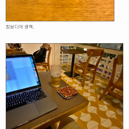
캄보디아 생맥.