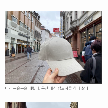
비가 부슬부슬 내렸다. 우산 대신 캡모자를 하나 샀다.