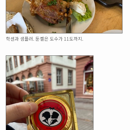
학센과 샘플러. 둔켈은 도수가 11도까지.