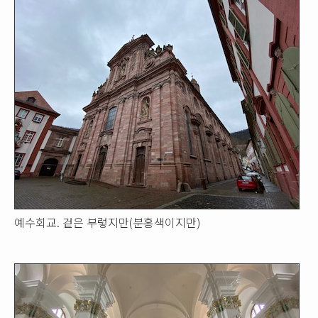
예수회교. 겉은 부렇지만(분홍색이지만)