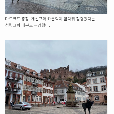
마르크트 광장. 개신교와 카톨릭이 앞다퉈 점령했다는
성령교회 내부도 구경했다.