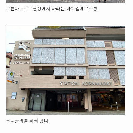
코른마르크트광장에서 바라본 하이델베르크성.
푸니쿨라를 타러 갔다.