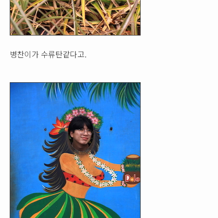
병찬이가 수류탄같다고.