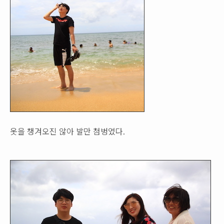
옷을 챙겨오진 않아 발만 첨벙였다.