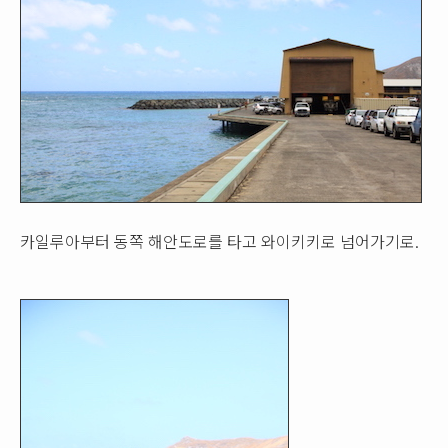
카일루아부터 동쪽 해안도로를 타고 와이키키로 넘어가기로.