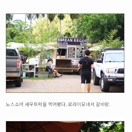
노스쇼어 새우트럭을 먹어봤다. 로라이모네서 갈비랑.