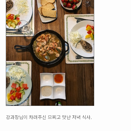
강과장님이 차려주신 므찌고 맛난 저녁 식사.