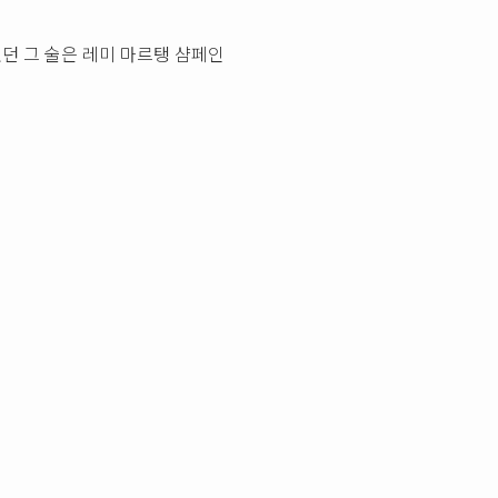
던 그 술은 레미 마르탱 샴페인