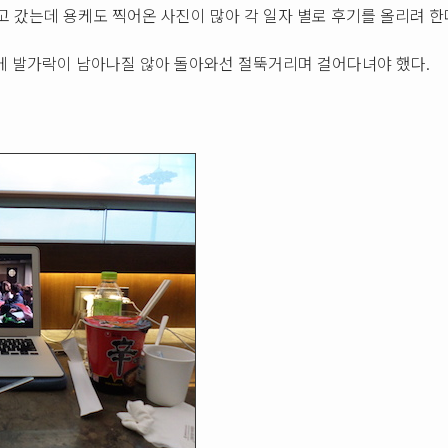
고 갔는데 용케도 찍어온 사진이 많아 각 일자 별로 후기를 올리려 한
탓에 발가락이 남아나질 않아 돌아와선 절뚝거리며 걸어다녀야 했다.