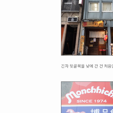
긴자 뒷골목을 낮에 간 건 처음인