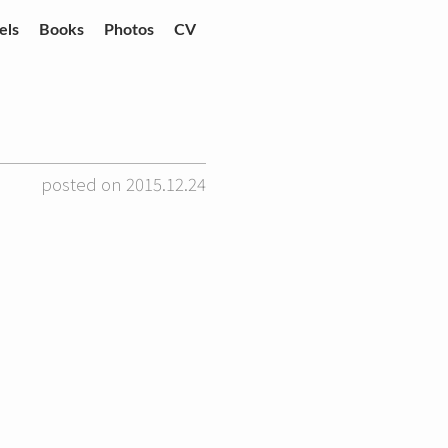
els
Books
Photos
CV
posted on 2015.12.24