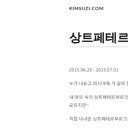
KIMSUZI.COM
상트페테르부르크
2015.06.29 - 2015.07.01
누가 나보고 러시아에 가 살라 
내 머릿 속의 상트페테르부르크
모르지만~
직접 다녀온 상트페테르부르크는