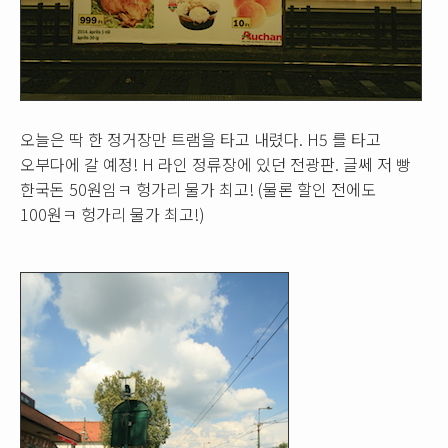
오늘은 딱 한 정거장만 트램을 타고 내렸다. H5 를 타고
오부다에 갈 예정! H 라인 정류장에 있던 전광판. 글쎄 저 빵
한국돈 50원임ㅋ 헝가리 물가 최고! (물론 할인 전에도
100원ㅋ 헝가리 물가 최고!)