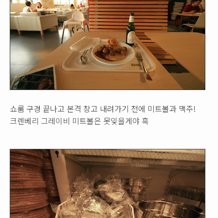
쇼룸 구경 끝나고 본격 창고 내려가기 전에 미트볼과 맥주!
크렌베리 그레이비 미트볼은 못잊을게야 흑