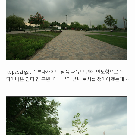
kopaszi gat은 부다사이드 남쪽 다뉴브 변에 반도형으로 툭
튀어나온 길디 긴 공원. 이때부터 날씨 눈치를 챘어야했는데…