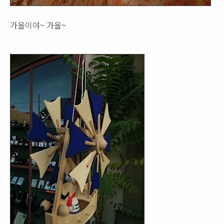
가을이야~ 가을~