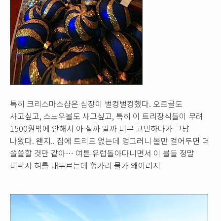
특히 크리스마스샵은 심장이 벌컹벌컹했다. 오르골도
사고싶고, 스노우볼도 사고싶고, 특히 이 트리장식들이 무려
1500원밖에 안해서 아 살까 말까 너무 고민하다가 그냥
나왔다. 왠지.. 집에 트리도 없는데 덩그러니 볼만 걸어두면 더
쓸쓸할 것만 같아… 여튼 유럽돌아다니면서 이 볼들 정말
비싸서 혀를 내두르는데 헝가리 물가 왜이러지