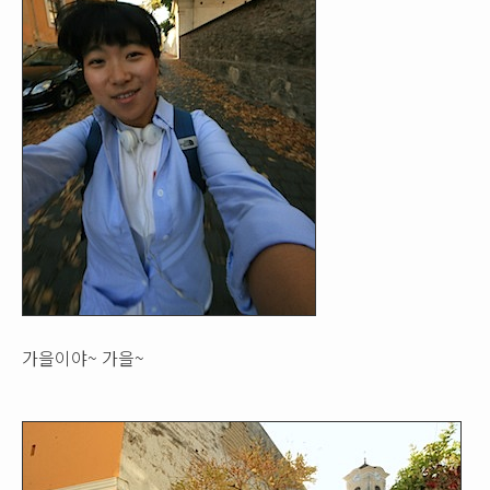
가을이야~ 가을~