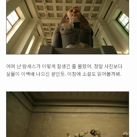
어머 난 람세스가 이렇게 잘생긴 줄 몰랐어. 정말 사진보다
실물이 이백배 나으신 분인듯. 이참에 소설도 읽어볼까봐.