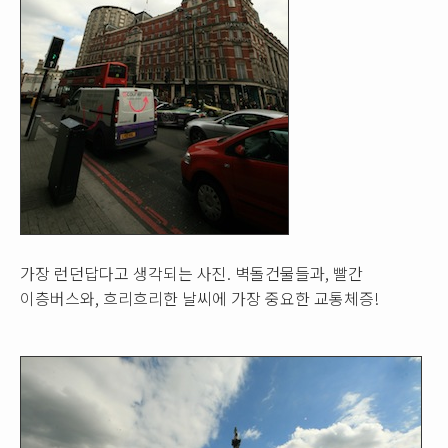
가장 런던답다고 생각되는 사진. 벽돌건물들과, 빨간
이층버스와, 흐리흐리한 날씨에 가장 중요한 교통체증!