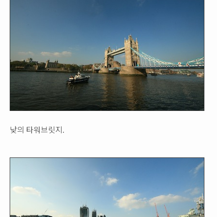
낮의 타워브릿지.