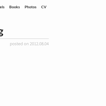
els
Books
Photos
CV
g
posted on 2012.08.04