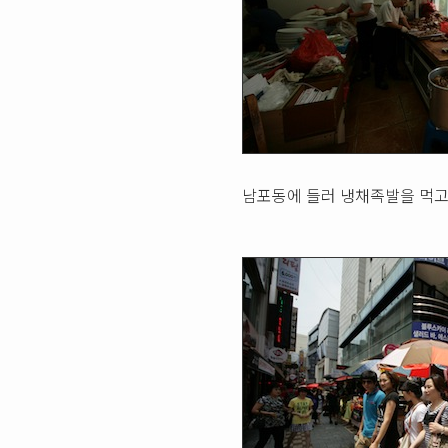
남포동에 들러 냉채족발을 먹