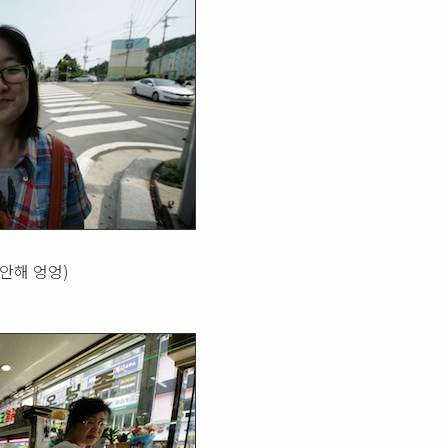
미안해 엉엉)