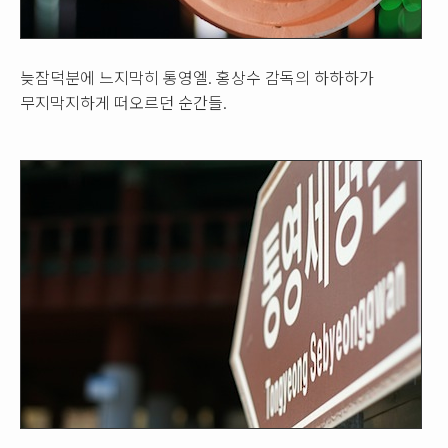
늦잠덕분에 느지막히 통영엘. 홍상수 감독의 하하하가
무지막지하게 떠오르던 순간들.