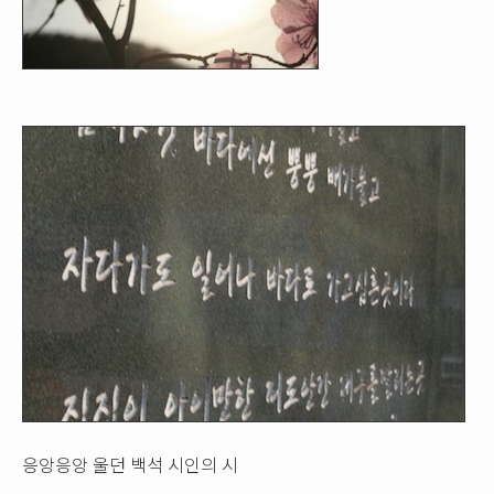
응앙응앙 울던 백석 시인의 시