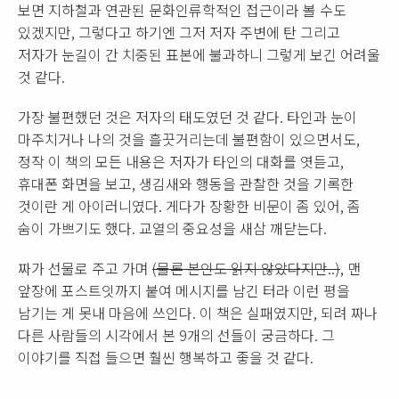
보면 지하철과 연관된 문화인류학적인 접근이라 볼 수도
있겠지만, 그렇다고 하기엔 그저 저자 주변에 탄 그리고
저자가 눈길이 간 치중된 표본에 불과하니 그렇게 보긴 어려울
것 같다.
가장 불편했던 것은 저자의 태도였던 것 같다. 타인과 눈이
마주치거나 나의 것을 흘끗거리는데 불편함이 있으면서도,
정작 이 책의 모든 내용은 저자가 타인의 대화를 엿듣고,
휴대폰 화면을 보고, 생김새와 행동을 관찰한 것을 기록한
것이란 게 아이러니였다. 게다가 장황한 비문이 좀 있어, 좀
숨이 가쁘기도 했다. 교열의 중요성을 새삼 깨닫는다.
짜가 선물로 주고 가며
(물론 본인도 읽지 않았다지만..)
, 맨
앞장에 포스트잇까지 붙여 메시지를 남긴 터라 이런 평을
남기는 게 못내 마음에 쓰인다. 이 책은 실패였지만, 되려 짜나
다른 사람들의 시각에서 본 9개의 선들이 궁금하다. 그
이야기를 직접 들으면 훨씬 행복하고 좋을 것 같다.