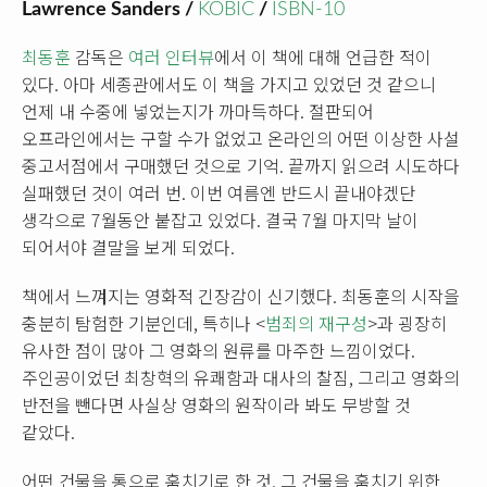
Lawrence Sanders /
KOBIC
/
ISBN-10
최동훈
감독은
여러 인터뷰
에서 이 책에 대해 언급한 적이
있다. 아마 세종관에서도 이 책을 가지고 있었던 것 같으니
언제 내 수중에 넣었는지가 까마득하다. 절판되어
오프라인에서는 구할 수가 없었고 온라인의 어떤 이상한 사설
중고서점에서 구매했던 것으로 기억. 끝까지 읽으려 시도하다
실패했던 것이 여러 번. 이번 여름엔 반드시 끝내야겠단
생각으로 7월동안 붙잡고 있었다. 결국 7월 마지막 날이
되어서야 결말을 보게 되었다.
책에서 느껴지는 영화적 긴장감이 신기했다. 최동훈의 시작을
충분히 탐험한 기분인데, 특히나 <
범죄의 재구성
>과 굉장히
유사한 점이 많아 그 영화의 원류를 마주한 느낌이었다.
주인공이었던 최창혁의 유쾌함과 대사의 찰짐, 그리고 영화의
반전을 뺀다면 사실상 영화의 원작이라 봐도 무방할 것
같았다.
어떤 건물을 통으로 훔치기로 한 것, 그 건물을 훔치기 위한