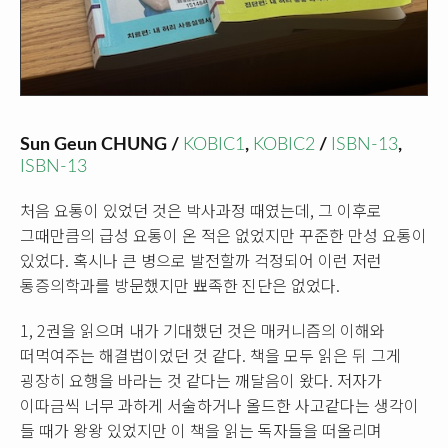
Sun Geun CHUNG /
KOBIC1
,
KOBIC2
/
ISBN-13
,
ISBN-13
처음 요통이 있었던 것은 박사과정 때였는데, 그 이후로
그때만큼의 급성 요통이 온 적은 없었지만 꾸준한 만성 요통이
있었다. 혹시나 큰 병으로 발전할까 걱정되어 이런 저런
통증의학과를 방문했지만 뾰족한 진단은 없었다.
1, 2권을 읽으며 내가 기대했던 것은 매커니즘의 이해와
떠먹여주는 해결법이었던 것 같다. 책을 모두 읽은 뒤 그게
굉장히 요행을 바라는 것 같다는 깨달음이 왔다. 저자가
이따금씩 너무 과하게 서술하거나 올드한 사고같다는 생각이
들 때가 왕왕 있었지만 이 책을 읽는 독자들을 떠올리며