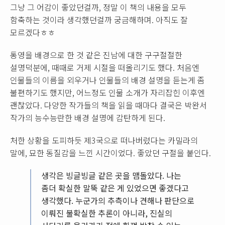
그냥 그 어감이 좋았던걸까, 정말 이 책의 내용을 모두
함축하는 것이라 생각했던걸까 궁금해하며. 아직도 잘
모르겠다ㅎㅎ
통영을 배경으로 한 것 같은 진남에 대한 구구절절한
설명덕분에, 때때로 거제 시절을 떠올리기도 했다. 처음엔
인물들의 이름을 외우거나 인물들의 배경 설명을 듣는게 좀
불편하기도 했지만, 어느정도 인물 소개가 자리잡힌 이후엔
괜찮았다. 다양한 작가들의 책을 읽을 때마다 결국은 박완서
작가의 능수능란한 배경 설명에 감탄하게 된다.
처한 상황을 도피하듯 제3국으로 떠나버렸다는 카밀라의
말에, 묘한 동질감을 느낀 시간이었다. 좋았던 구절을 붙인다.
생각은 빙글빙글 같은 곳을 맴돌았다. 나는
좀더 확실한 말뚝 같은 게 있었으면 좋겠다고
생각했다. 누군가의 추측이나 견해나 판단으로
이뤄진 불확실한 추론이 아니라, 진실의