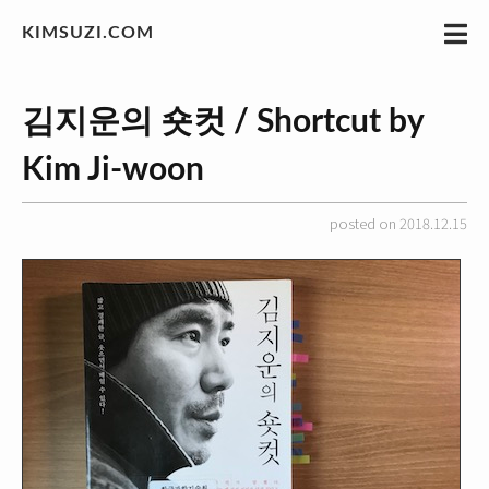
KIMSUZI.COM
김지운의 숏컷 / Shortcut by
Kim Ji-woon
posted on 2018.12.15