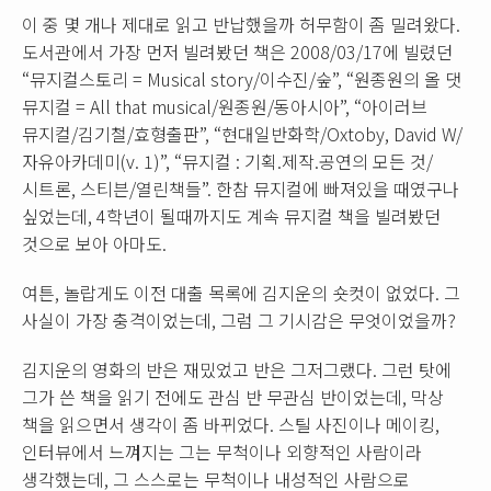
이 중 몇 개나 제대로 읽고 반납했을까 허무함이 좀 밀려왔다.
도서관에서 가장 먼저 빌려봤던 책은 2008/03/17에 빌렸던
“뮤지컬스토리 = Musical story/이수진/숲”, “원종원의 올 댓
뮤지컬 = All that musical/원종원/동아시아”, “아이러브
뮤지컬/김기철/효형출판”, “현대일반화학/Oxtoby, David W/
자유아카데미(v. 1)”, “뮤지컬 : 기획.제작.공연의 모든 것/
시트론, 스티븐/열린책들”. 한참 뮤지컬에 빠져있을 때였구나
싶었는데, 4학년이 될때까지도 계속 뮤지컬 책을 빌려봤던
것으로 보아 아마도.
여튼, 놀랍게도 이전 대출 목록에 김지운의 숏컷이 없었다. 그
사실이 가장 충격이었는데, 그럼 그 기시감은 무엇이었을까?
김지운의 영화의 반은 재밌었고 반은 그저그랬다. 그런 탓에
그가 쓴 책을 읽기 전에도 관심 반 무관심 반이었는데, 막상
책을 읽으면서 생각이 좀 바뀌었다. 스틸 사진이나 메이킹,
인터뷰에서 느껴지는 그는 무척이나 외향적인 사람이라
생각했는데, 그 스스로는 무척이나 내성적인 사람으로