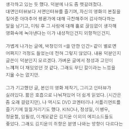
생각하고 있는 듯 했다. 덕분에 나도 좀 헷갈려졌다.
대면인터뷰보다 서면인터뷰를 즐기며, 자신의 영화의 본질을
짚어준 아마추어 평론가에 대해 극찬해주어 감사하다하는
말을 남기고, 미팅 후 그 사람에 대해 홀로 끊임없이 생각해
영화속에 녹아낸다는 이가 내성적인건지 외향적인건지.
가볍게 나가는 글에, 박정민의 <쓸 만한 인간> 같이 별로면
어쩌지? 걱정도 들었는데 전혀 그렇지 않았다. 내용 덕분인지
글쓴이 덕분인지 모르겠다. 가벼운 글에서 정성과 고민이
느껴져 더 재밌었던 것 같다. 그래도 무딘 칼이라는 느낌을
지울 수는 없지만.
그가 기고했던 글, 본인의 영화 제작기, 그리고 인터뷰가
실려있다. 짧은 호흡으로 나눠져있어 더 쉽게 읽었다. (시간은
좀 오래 걸렸지만). 나 역시도 DVD 코멘터리나 서플리먼트를
즐기기에 낄낄거리기도 했다. KINO나, 정성일, 이병우,
정윤철, 임필성, 이개모같은 김지운 이외의 에피소드들도
좋았다. 그래도 김지운의 취향은 분명 나와는 방향이 다르다는