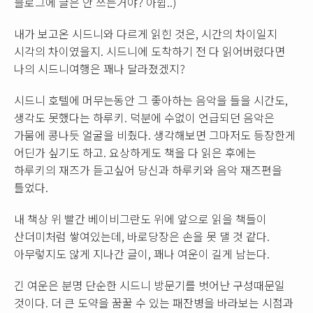
블로그에 글은 안 쓰는거야? 아쉽..)
내가 보고온 시드니와 다르게 읽힌 것은, 시간의 차이일지
시각의 차이였을지. 시드니에 도착하기 전 다 읽어버렸다면
나의 시드니여행은 꽤나 달라졌겠지?
시드니 호텔에 머무는동안 그 좋아하는 음악을 들을 시간도,
생각도 못했다는 하루키. 덕분에 수없이 언급되던 음악은
가뭄에 콩나듯 얼굴을 비췄다. 생각해보면 그마저도 등장한게
어딘가 싶기도 하고. 요상하게도 책을 다 읽은 후에는
하루키의 재즈가 듣고싶어 당신과 하루키와 음악 재즈편을
틀었다.
내 책상 위 빨간 베이비그란도 위에 앞으로 읽을 책들이
산더미처럼 쌓여있는데, 바로당장은 손을 못 댈 것 같다.
아무렇지도 않게 지나간 글이, 꽤나 여운이 길게 남는다.
긴 여운은 분명 단순한 시드니 방문기를 벗어난 구성때문일
것이다. 더 큰 도약을 꿈꿀 수 있는 패잔병을 바라보는 시점과