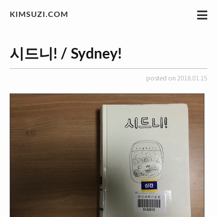
KIMSUZI.COM
시드니! / Sydney!
posted on 2018.01.15