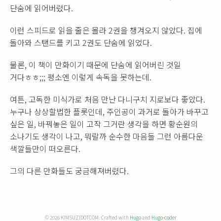
단숨에 읽어버렸다.
이런 스피드로 읽을 줄은 몰라 2권을 챙겨오지 않았다. 집에
돌아와 스탠드를 키고 2권도 단숨에 읽었다.
물론, 이 책이 만화이기 때문에 단숨에 읽어버린 것일
거다ㅎㅎ;;; 평소엔 이렇게 속독을 못하는데.
여튼, 고독한 미식가로 처음 만난 다니구치 지로보다 좋았다.
누구나 상상할법한 플롯인데, 주인공이 과거로 돌아가 바꾸고
싶은 일, 바꿔놓은 일이 고작 그거란 생각을 하면 황순원의
소나기도 생각이 나고, 뭐랄까 순수한 마음들 그런 아름다운
색깔들만이 떠오른다.
그의 다른 만화들도 궁금해져버렸다.
© 2026 KIMSUZIDOTCOM. Crafted with
Hugo
and
Hugo-coder